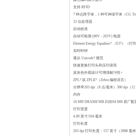
支持 RFID
7 种点阵字体，1 种可伸缩字体（CG Triu
32 位处理器
自动校准
自动可检测 (90V - 265V) 电源
Element Energy Equalizer? （E3
实时时钟
遵从 Unicode? 规范
快速更换打印头和压印滚筒
炭灰色外观设计可增强耐污性+
ZPL? 或 ZPLII?（Zebra 编程语言）
分辨率203 dpi（8 点/毫米）300 dpi（12
内存
16 MB DRAM8 MB 闪存64 MB 
打印宽度
4.09 英寸/104 毫米
打印长度
203 dpi 打印长度：157 英寸（3988 毫