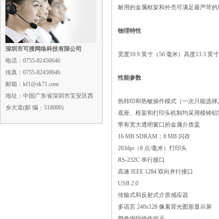
耐用的金属框架和外壳可满足最严苛的
物理特性
深圳市可搜网络科技有限公司
宽度10.9 英寸（56 毫米）高度13.3 英
电话：
0755-82450646
传真：
0755-82450646
性能参数
邮箱：kf1@zk71.com
地址：
中国广东省深圳市宝安区西
热转印和热敏操作模式（一次只能选择
乡大道(邮 编：518000)
底座、框架和打印头机制均采用模铸铝
带有宽大透明窗口的金属介质盖
16 MB SDRAM；8 MB 闪存
203dpi（8 点/毫米）打印头
RS-232C 串行接口
高速 IEEE 1284 双向并行接口
USB 2.0
传输式和反射式介质感应器
多语言 240x128 像素背光图形显示屏
颜色编码操作提示